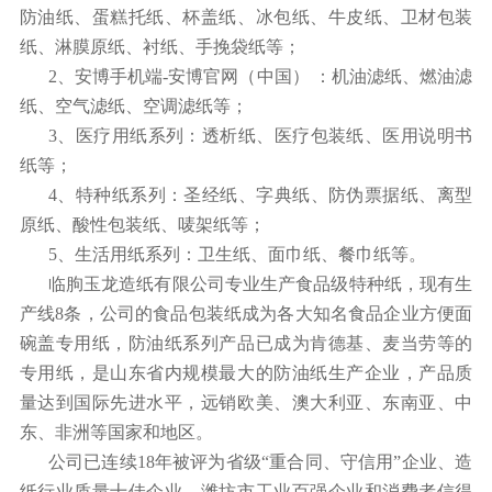
防油纸、蛋糕托纸、杯盖纸、冰包纸、牛皮纸、卫材包装
纸、淋膜原纸、衬纸、手挽袋纸等；
2、安博手机端-安博官网（中国） ：机油滤纸、燃油滤
纸、空气滤纸、空调滤纸等；
3、医疗用纸系列：透析纸、医疗包装纸、医用说明书
纸等；
4、特种纸系列：圣经纸、字典纸、防伪票据纸、离型
原纸、酸性包装纸、唛架纸等；
5、生活用纸系列：卫生纸、面巾纸、餐巾纸等。
临朐玉龙造纸有限公司专业生产食品级特种纸，现有生
产线8条，公司的食品包装纸成为各大知名食品企业方便面
碗盖专用纸，防油纸系列产品已成为肯德基、麦当劳等的
专用纸，是山东省内规模最大的防油纸生产企业，产品质
量达到国际先进水平，远销欧美、澳大利亚、东南亚、中
东、非洲等国家和地区。
公司已连续18年被评为省级“重合同、守信用”企业、造
纸行业质量十佳企业、潍坊市工业百强企业和消费者信得