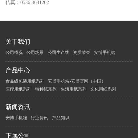
传真：0536-3631262
关于我们
公司概况
公司场景
公司生产线
资质荣誉
安博手机端
产品中心
食品级包装用纸系列
安博手机端-安博官网（中国）
医疗用纸系列
特种纸系列
生活用纸系列
文化用纸系列
新闻资讯
安博手机端
行业资讯
产品知识
下属公司