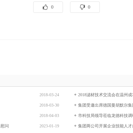
0
0
2018-03-24
2018滤材技术交流会在温州
2018-03-30
集团受邀出席德国曼胡默尔集
2018-04-03
市科技局领导莅临龙德科技调
访慰问
2023-01-19
集团两公司开展企业技能人才