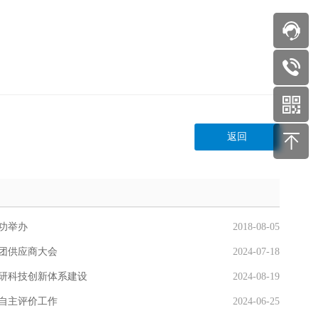
返回
成功举办
2018-08-05
团供应商大会
2024-07-18
研科技创新体系建设
2024-08-19
自主评价工作
2024-06-25