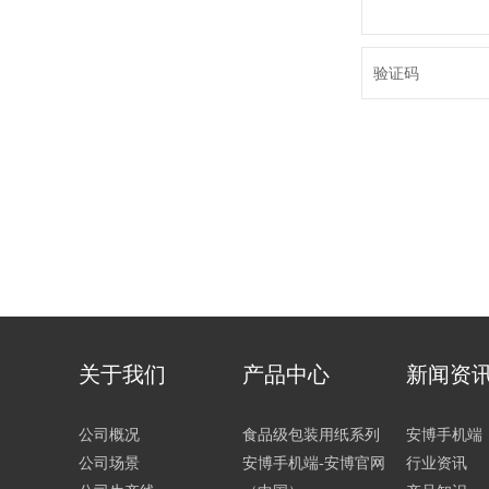
关于我们
产品中心
新闻资
公司概况
食品级包装用纸系列
安博手机端
公司场景
安博手机端-安博官网
行业资讯