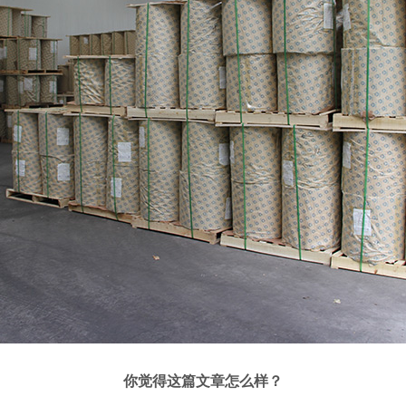
你觉得这篇文章怎么样？