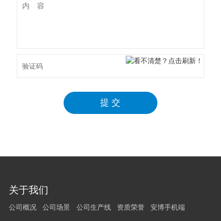
关于我们
公司概况
公司场景
公司生产线
资质荣誉
安博手机端