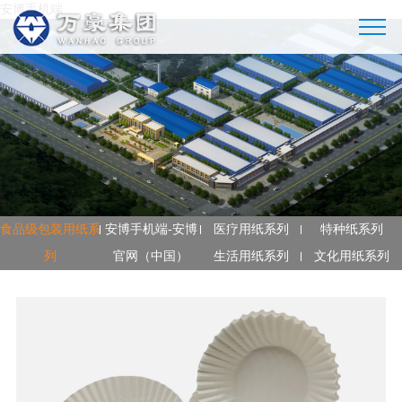
安博手机端
食品级包装用纸系
安博手机端-安博
医疗用纸系列
特种纸系列
列
官网（中国）
生活用纸系列
文化用纸系列