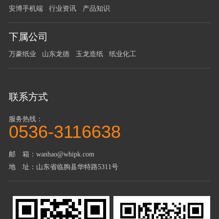
安博手机端
行业资讯
产品知识
下属公司
万豪纸业
山东龙德
玉龙造纸
纸业化工
联系方式
服务热线：
0536-3116638
邮 箱：wanhao@whipk.com
地 址：山东省临朐县华特路5311号