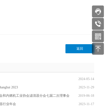
返回
2024-05-14
nghai 2023
2023-11-29
会和内燃机工业协会滤清器分会七届二次理事会
2019-06-18
清器行业年会
2023-11-17