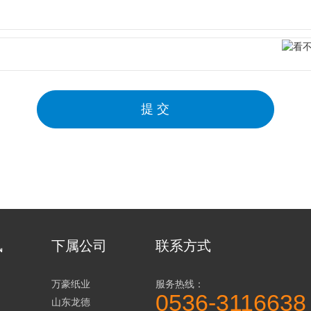
讯
下属公司
联系方式
万豪纸业
服务热线：
0536-3116638
山东龙德