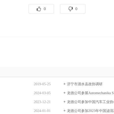
0
0
2019-05-25
济宁市泗水县政协调研
2024-03-05
龙德公司参展Automechanika Sha
2023-12-21
龙德公司参加中国汽车工业协
2024-01-01
龙德公司参加2023年中国滤