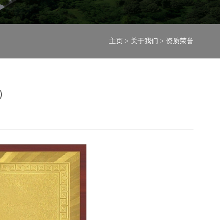
主页
>
关于我们
>
资质荣誉
）