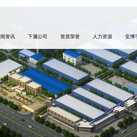
新闻资讯
下属公司
资质荣誉
人力资源
安博