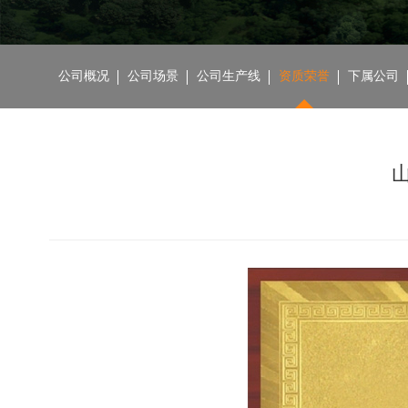
公司概况
公司场景
公司生产线
资质荣誉
下属公司